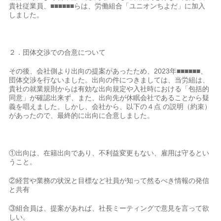
貴社従業員、■■■■■■らは、労働組合「ユニオンちよだ」に加入
しました。
２．団体交渉での合意について
その後、会社側より出向の提案があったため、2023年■■■■■■、
団体交渉を行ないました。出向の件につきましては、当労組は、
貴社の就業規則からは有効な出向規定や入社時における「包括的
同意」が確認出来ず、また、出向先が休眠会社であることから疑
義を唱えました。しかし、会社から、以下の４点 の説明（約束）
があったので、最終的に出向に合意しました。
①出向は、在籍出向であり、不利益変更もない、雇用は守るとい
うこと。
②経営や業務の状況と目標など社員が知って然るべき情報の発信
と共有
③組合員は、提案があれば、社長ミーティングで意見を言って欲
しい。