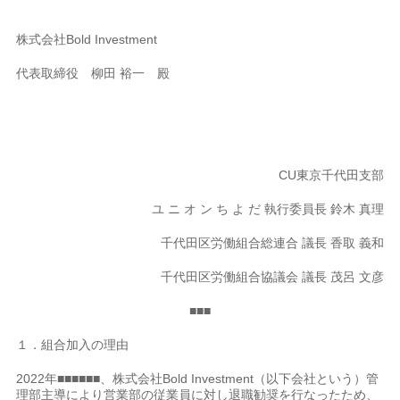
株式会社Bold Investment
代表取締役 柳田 裕一 殿
CU東京千代田支部
ユ ニ オ ン ち よ だ 執行委員長 鈴木 真理
千代田区労働組合総連合 議長 香取 義和
千代田区労働組合協議会 議長 茂呂 文彦
■■■
１．組合加入の理由
2022年■■■■■■、株式会社Bold Investment（以下会社という）管
理部主導により営業部の従業員に対し退職勧奨を行なったため、