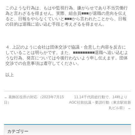
このような行為は、もはや監視行為、嫌がらせであり不当労働行
為と言わざるを得ません。実際、組合員■■■が退職の意向を伝え
ると、日報をやらなくていいと■■■から言われたことから、日報
の目的は退職に追い込む手段と考えざるを得ません。
４. 上記のように会社は団体交渉で協議・合意した内容を反古に
していることは明らかです。また、■■■■■■■■■退職へ追い込むよ
うな行為、発言については今後行わないよう申し伝えます。団体
交渉での合意事項は遵守してください。
以上
←
葛飾区役所の対応 （2023年7月15
11.14千代田総行動で、14時より
日）
AGC社前抗議・要請行動（東京駅前新
丸ビル前）
→
カテゴリー