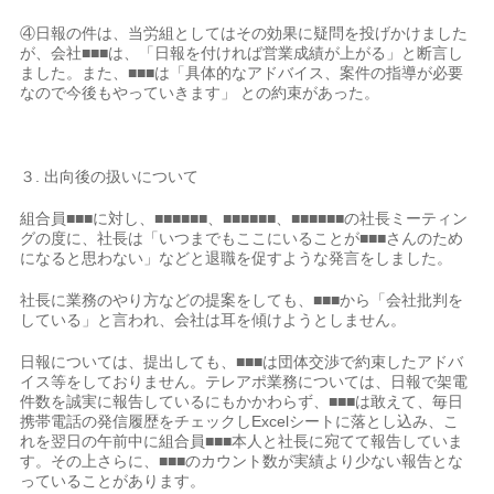
④日報の件は、当労組としてはその効果に疑問を投げかけました
が、会社■■■は、「日報を付ければ営業成績が上がる」と断言し
ました。また、■■■は「具体的なアドバイス、案件の指導が必要
なので今後もやっていきます」 との約束があった。
３. 出向後の扱いについて
組合員■■■に対し、■■■■■■、■■■■■■、■■■■■■の社長ミーティン
グの度に、社長は「いつまでもここにいることが■■■さんのため
になると思わない」などと退職を促すような発言をしました。
社長に業務のやり方などの提案をしても、■■■から「会社批判を
している」と言われ、会社は耳を傾けようとしません。
日報については、提出しても、■■■は団体交渉で約束したアドバ
イス等をしておりません。テレアポ業務については、日報で架電
件数を誠実に報告しているにもかかわらず、■■■は敢えて、毎日
携帯電話の発信履歴をチェックしExcelシートに落とし込み、こ
れを翌日の午前中に組合員■■■本人と社長に宛てて報告していま
す。その上さらに、■■■のカウント数が実績より少ない報告とな
っていることがあります。