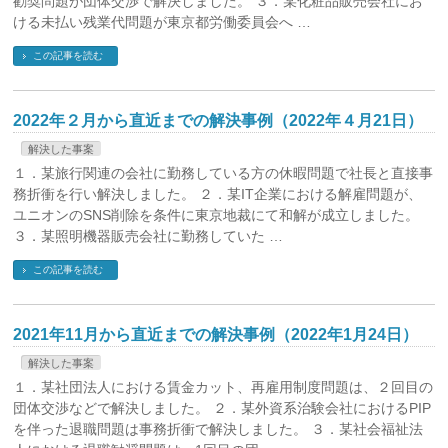
勧奨問題が団体交渉で解決しました。 ３．某化粧品販売会社にお
ける未払い残業代問題が東京都労働委員会へ …
この記事を読む
2022年２月から直近までの解決事例（2022年４月21日）
解決した事案
１．某旅行関連の会社に勤務している方の休暇問題で社長と直接事
務折衝を行い解決しました。 ２．某IT企業における解雇問題が、
ユニオンのSNS削除を条件に東京地裁にて和解が成立しました。
３．某照明機器販売会社に勤務していた …
この記事を読む
2021年11月から直近までの解決事例（2022年1月24日）
解決した事案
１．某社団法人における賃金カット、再雇用制度問題は、２回目の
団体交渉などで解決しました。 ２．某外資系治験会社におけるPIP
を伴った退職問題は事務折衝で解決しました。 ３．某社会福祉法