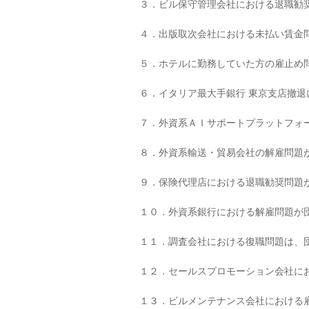
３．ビル保守管理会社における退職勧
４．出版取次会社における未払い賃金
５．ホテルに勤務していた方の雇止め
６．イタリア最大手銀行 東京支店撤
７．外資系ＡＩサポートプラットフォ
８．外資系輸送・貿易会社の解雇問題
９．保険代理店における退職勧奨問題
１０．外資系銀行における解雇問題が
１１．調査会社における復職問題は、
１２．セールスプロモーション会社に
１３．ビルメンテナンス会社における