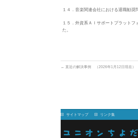
１４．音楽関連会社における退職勧奨
１５．外資系ＡＩサポートプラットフ
た。
←
直近の解決事例 （2026年1月12日現在）
サイトマップ
リンク集