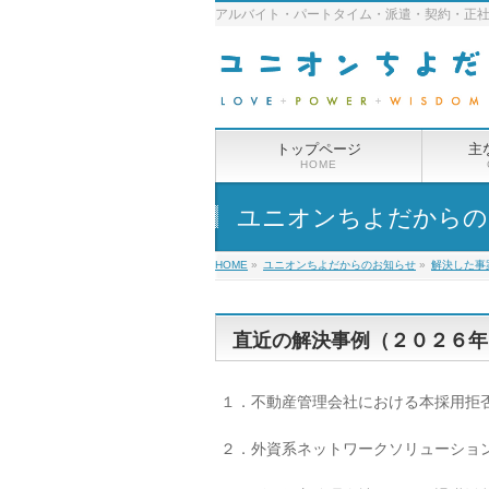
アルバイト・パートタイム・派遣・契約・正
トップページ
主
HOME
ユニオンちよだからの
HOME
»
ユニオンちよだからのお知らせ
»
解決した事
直近の解決事例（２０２６年
１．不動産管理会社における本採用拒
２．外資系ネットワークソリューショ