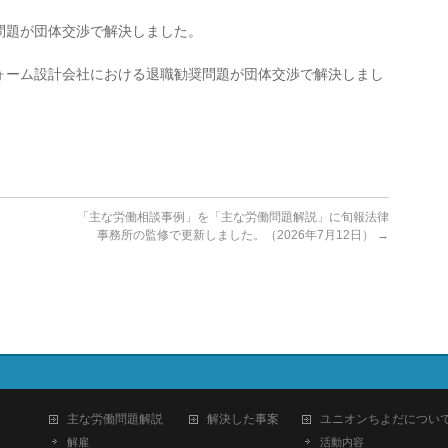
問題が団体交渉で解決しました。
ォーム設計会社における退職勧奨問題が団体交渉で解決しまし
「主な労働相談事例」を「主な労働問題解説」に旬報法律
事務所の監修で更新しました。（2026年7月12日）
→
主な労働問題解説
解決した事案
ユニオンちよだについ
解雇
活動内容