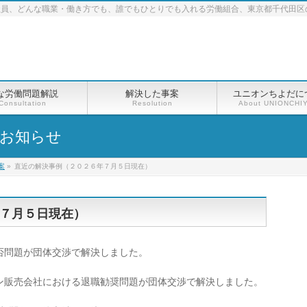
社員、どんな職業・働き方でも、誰でもひとりでも入れる労働組合、東京都千代田区
な労働問題解説
解決した事案
ユニオンちよだに
Consultation
Resolution
About UNIONCHI
お知らせ
案
»
直近の解決事例（２０２６年７月５日現在）
７月５日現在）
否問題が団体交渉で解決しました。
ン販売会社における退職勧奨問題が団体交渉で解決しました。