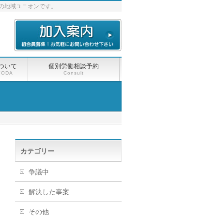
の地域ユニオンです。
ついて
個別労働相談予約
YODA
Consult
カテゴリー
争議中
解決した事案
その他